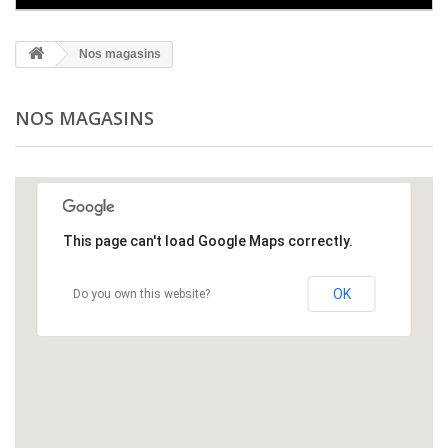
+
ARTICLES POUR CÉRÉMONIES
Nos magasins
+
TOUTE VOTRE DÉCORATION
+
FÊTES ET DÉGUISEMENTS
NOS MAGASINS
+
NOËL ET NOUVEL AN
+
VAISSELLE , NAPPES ET SERVIETTES
+
ARTICLES PROFESSIONNELS
This page can't load Google Maps correctly.
OK
Do you own this website?